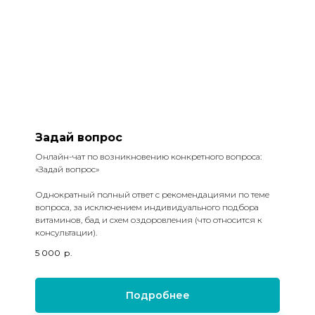
Задай вопрос
Онлайн-чат по возникновению конкретного вопроса:
«Задай вопрос»
Однократный полный ответ с рекомендациями по теме
вопроса, за исключением индивидуального подбора
витаминов, бад и схем оздоровления (что относится к
консультации).
5 000
р.
Подробнее