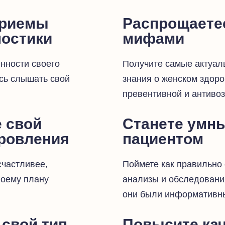
приемы
Распрощаете
остики
мифами
нности своего
Получите самые актуал
есь слышать свой
знания о женском здоро
превентивной и антиво
медицины
 свой
Станете умн
ровления
пациентом
счастливее,
Поймете как правильно 
воему плану
анализы и обследовани
они были информативн
свой тип
Повысите ка