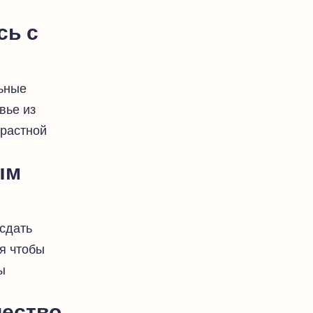
сь с
ьные
вье из
зрастной
ым
сдать
я чтобы
ы
чество