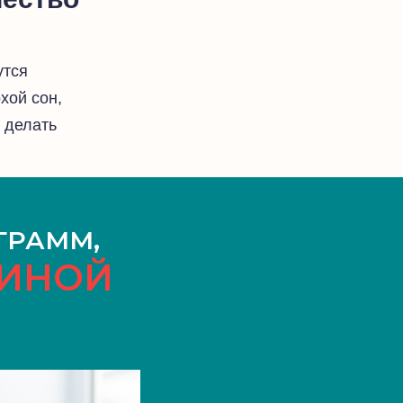
утся
хой сон,
м делать
ОГРАММ,
ЩИНОЙ