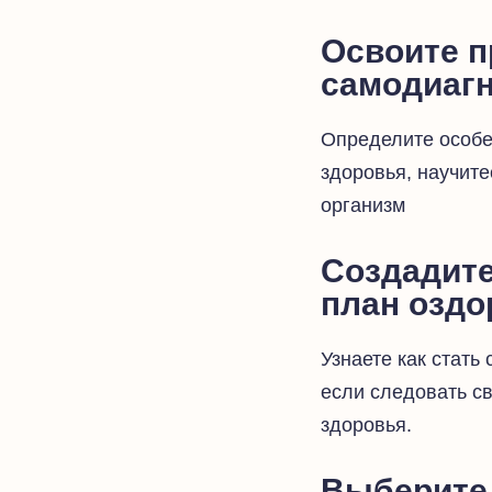
Освоите 
самодиагн
Определите особе
здоровья, научит
организм
Создадите
план оздо
Узнаете как стать 
если следовать с
здоровья.
Выберите 