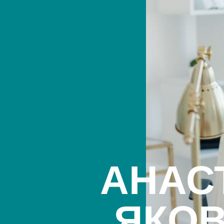
АНАС
ЯКО