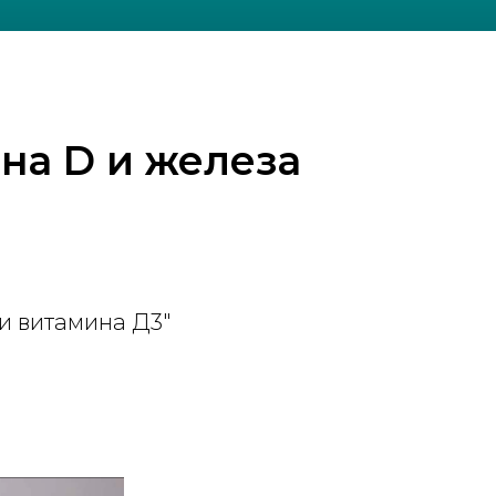
на D и железа
и витамина Д3"