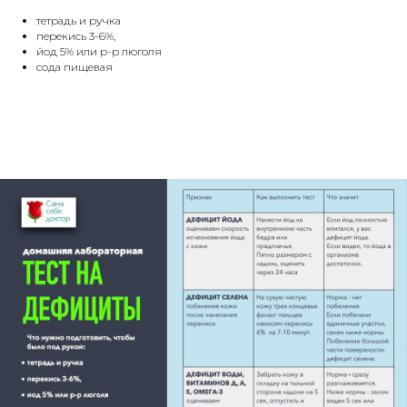
тетрадь и ручка
перекись 3-6%,
йод 5% или р-р люголя
сода пищевая